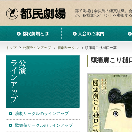
都民劇場は会員制の鑑賞組織。
か、各種文化イベントへ参加す
都民劇場とは
入会のご案内
サークル
トップ
公演ラインアップ
新劇サークル
頭痛肩こり樋口一葉
頭痛肩こり樋
演劇サークルのラインアップ
歌舞伎サークルのラインアップ