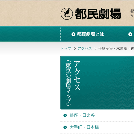
都民劇場とは
入会のご
トップ
アクセス
千駄ヶ谷・水道橋・
銀座・日比谷
大手町・日本橋